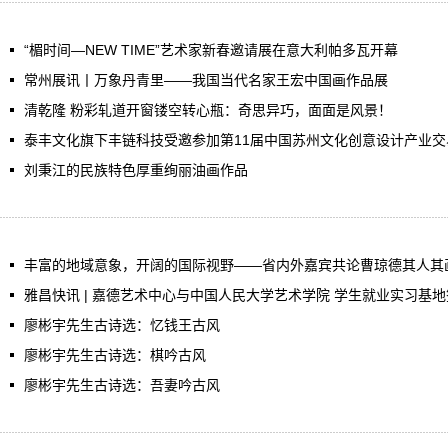
“楣时间—NEW TIME”艺术家新春邀请展在意大利帕多瓦开幕
常州展讯丨万象丹青里——我国当代名家王宏中国画作品展
清乾隆 粉彩轧道开窗镂空转心瓶：奇思异巧，面面是风景！
泰丰文化旗下丰链科技受邀参加第11届中国苏州文化创意设计产业交
刘秉江的民族特色厚重绚丽油画作品
丰富的地域意象，开阔的国际视野——省内外嘉宾共论曹琼德其人其
雅昌快讯 | 嘉德艺术中心与中国人民大学艺术学院 学生就业实习基
廖彬宇先生古诗选：忆钱王古风
廖彬宇先生古诗选：棋吟古风
廖彬宇先生古诗选：吾妻吟古风