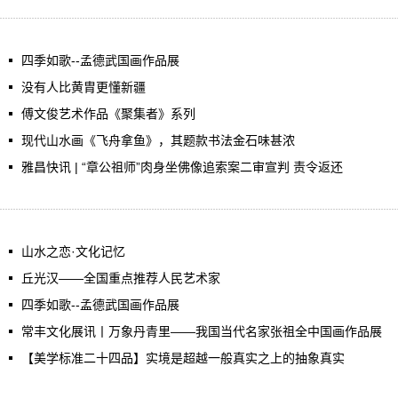
四季如歌--孟德武国画作品展
没有人比黄胄更懂新疆
傅文俊艺术作品《聚集者》系列
现代山水画《飞舟拿鱼》，其题款书法金石味甚浓
雅昌快讯 | “章公祖师”肉身坐佛像追索案二审宣判 责令返还
山水之恋·文化记忆
丘光汉——全国重点推荐人民艺术家
四季如歌--孟德武国画作品展
常丰文化展讯丨万象丹青里——我国当代名家张祖全中国画作品展
【美学标准二十四品】实境是超越一般真实之上的抽象真实