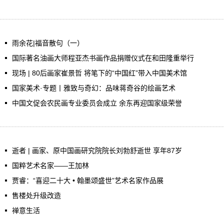
雨余花|福音散句（一）
国际著名油画大师程亚杰书画作品捐赠仪式在和田隆重举行
现场 | 80后画家崔景哲 将笔下的“中国红”带入中国美术馆
国家美术·专题丨雅致与奇幻：品味蒋奇谷的绘画艺术
中国文促会农民画专业委员会成立 余东再迎国家级荣誉
逝者 | 画家、原中国画研究院院长刘勃舒逝世 享年87岁
国粹艺术名家——王加林
贾睿：“喜迎二十大 • 翰墨颂盛世”艺术名家作品展
售楼处升级改造
禅意生活