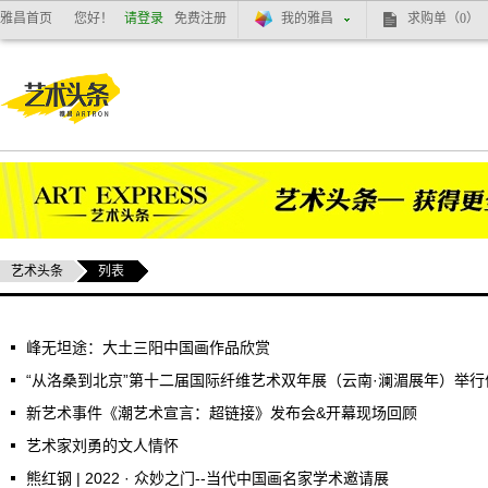
雅昌首页
您好！
请登录
免费注册
我的雅昌
求购单
（0）
艺术头条
列表
峰无坦途：大土三阳中国画作品欣赏
“从洛桑到北京”第十二届国际纤维艺术双年展（云南·澜湄展年）举
新艺术事件《潮艺术宣言：超链接》发布会&开幕现场回顾
艺术家刘勇的文人情怀
熊红钢 | 2022 · 众妙之门--当代中国画名家学术邀请展