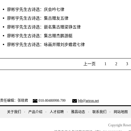
廖彬宇先生古诗选：庆会吟七律
廖彬宇先生古诗选：集古赠友五律
廖彬宇先生古诗选：嵌名集古赠梁铮五律
廖彬宇先生古诗选：集古赠杰鹏游艇
廖彬宇先生古诗选：咏画并赠刘步蟾君七律
上一页
1
2
3
责任编辑：张晓君
010-80480998-799
bjb@artron.net
关于我们
产品介绍
人才招聘
雅昌动态
联系我们
网站地图
Copyright Rese