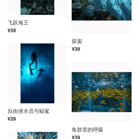
飞跃海王
¥39
探索
¥39
自由潜水员与鲸鲨
¥39
鱼群里的呼吸
¥39