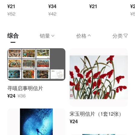
¥21
¥34
¥21
¥
¥52
¥42
¥
综合
销量
价格
分类
寻喵启事明信片
¥24
¥36
宋玉明信片（1套12张）
¥24