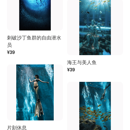
刺破沙丁鱼群的自由潜水
员
¥39
海王与美人鱼
¥39
片刻休息