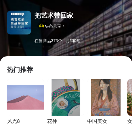
把艺术带回家
头条艺享
在售商品373个 | 月销0笔
热门推荐
风光8
花神
中国美女