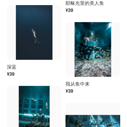
耶稣光里的美人鱼
¥39
深蓝
¥39
我从鱼中来
¥39