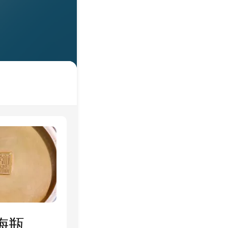
福羲御賞《粉彩描金花卉紋淺浮雕龍紋梅瓶》珍品介紹！