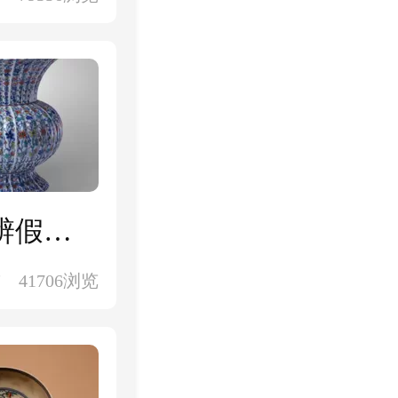
耿宝昌：首次公开雍正斗彩鉴定秘籍，辨假识真需从这4大要点入手
前
41706浏览