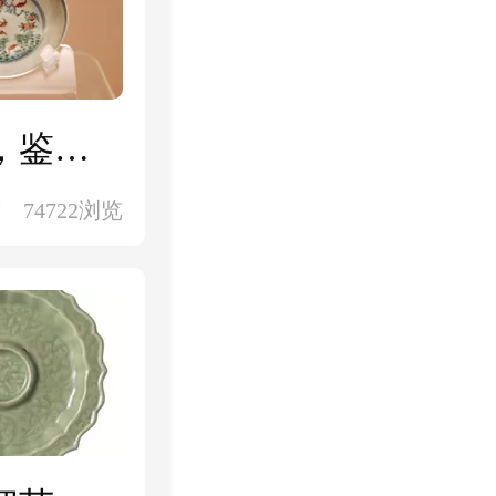
耿宝昌：揭秘雍正斗彩无法作假的特征，鉴定还需从这五大细节入手
前
74722浏览