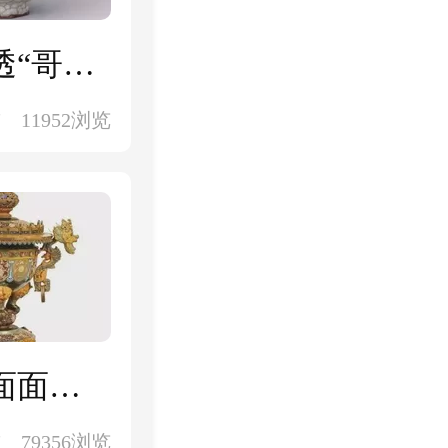
耿宝昌：紫口铁足不足论，一文带你吃透“哥窑”鉴定要点
前
11952浏览
耿宝昌：瓷器鉴定必备六大特征指南，面面俱到 ，全是干货！
前
79356浏览