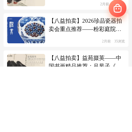
陈曾固 拟马远笔意
2月前
272浏览
【八益拍卖】2026珍品瓷器拍
卖会重点推荐——粉彩庭院仕
女图大盘
2月前
35浏览
【八益拍卖】益苑掇英——中
国书画精品推荐：吕凤子《月
下仕女》
2月前
90浏览
【八益拍卖】封底青釉荷叶形盖罐领衔 2026珍品瓷器拍卖会 青釉专题