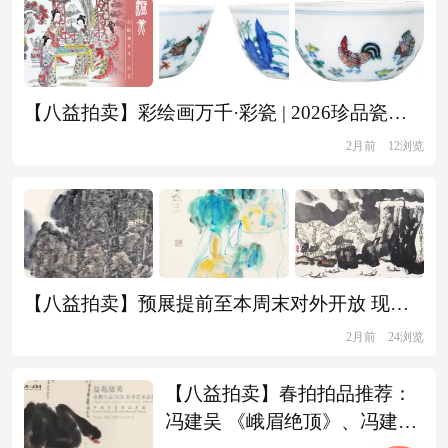
【八益拍卖】彩绘画万千·彩瓷 | 2026珍品瓷器专场拍卖会 精选推荐
2月前
12浏览
【八益拍卖】预展提前至本周末对外开放 现当代名家专题选粹
2月前
24浏览
【八益拍卖】春拍拍品推荐：
冯建吴 《峨眉绝顶》、冯建吴