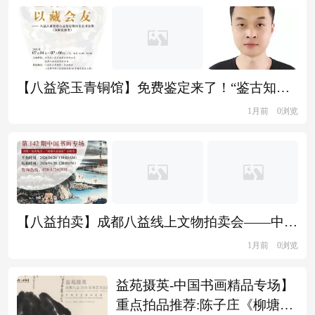
【八益瓷玉青铜馆】免费鉴定来了！“鉴古知珍・以藏会友
1月前
0浏览
【八益拍卖】成都八益线上文物拍卖会——中国书画专场 第142期
1月前
0浏览
益苑摄英-中国书画精品专场】
重点拍品推荐:陈子庄《柳塘黑