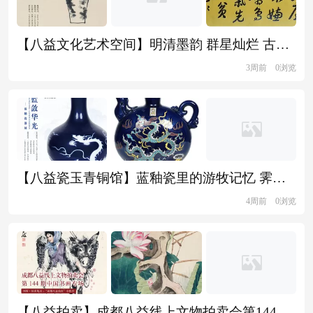
【八益文化艺术空间】明清墨韵 群星灿烂 古香盈笈——明清书画展
3周前
0浏览
【八益瓷玉青铜馆】蓝釉瓷里的游牧记忆 霁蓝敛华光——蓝釉瓷器展
4周前
0浏览
【八益拍卖】成都八益线上文物拍卖会第144期——中国书画专场