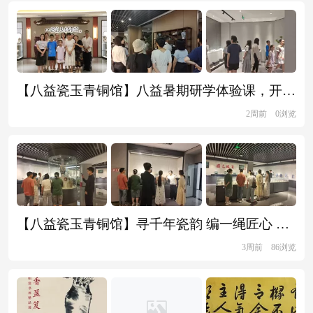
【八益瓷玉青铜馆】八益暑期研学体验课，开课啦！
2周前
0浏览
【八益瓷玉青铜馆】寻千年瓷韵 编一绳匠心 与八益相约一场匠心之旅
3周前
86浏览