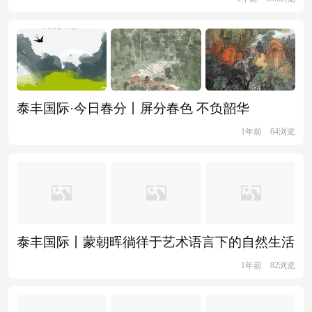
泰丰国际·今日春分丨屏分春色 不负韶华
1年前
64浏览
泰丰国际丨蒙朝晖徜徉于艺术语言下的自然生活
1年前
82浏览