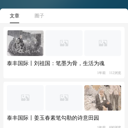
文章
圈子
泰丰国际丨刘祖国：笔墨为骨，生活为魂
1年前
112浏览
​泰丰国际丨姜玉春素笔勾勒的诗意田园
1年前
690浏览