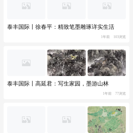
泰丰国际丨徐春平：精致笔墨雕琢详实生活
1年前
103浏览
泰丰国际丨高延君：写生家园，墨游山林
1年前
77浏览