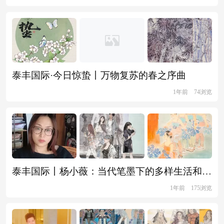
泰丰国际·今日惊蛰丨万物复苏的春之序曲
1年前
74浏览
泰丰国际丨杨小薇：当代笔墨下的多样生活和多彩人生
1年前
175浏览