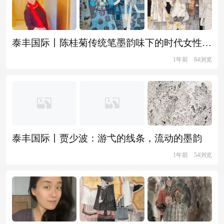
泰丰国际丨陈桂菊传统笔墨韵味下的时代女性精神
1年前
84浏览
泰丰国际丨贾少波：游弋的线条，流动的墨韵
1年前
54浏览