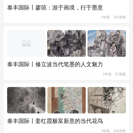
泰丰国际丨廖琼：游于画境，行于墨意
1年前
101浏览
泰丰国际丨修立波当代笔墨的人文魅力
1年前
97浏览
泰丰国际丨姜红霞极富新意的当代花鸟
1年前
436浏览